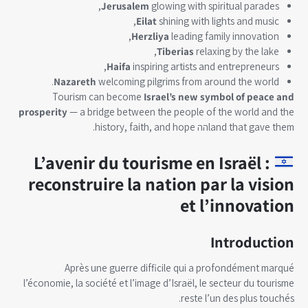
Jerusalem
glowing with spiritual parades,
Eilat
shining with lights and music,
Herzliya
leading family innovation,
Tiberias
relaxing by the lake,
Haifa
inspiring artists and entrepreneurs,
Nazareth
welcoming pilgrims from around the world.
Tourism can become
Israel’s new symbol of peace and
prosperity
— a bridge between the people of the world and the
land that gave themהה history, faith, and hope.
L’avenir du tourisme en Israël :
reconstruire la nation par la vision
et l’innovation
Introduction
Après une guerre difficile qui a profondément marqué
l’économie, la société et l’image d’Israël, le secteur du tourisme
reste l’un des plus touchés.