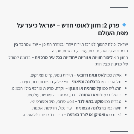
פרק 2: חזון לאומי חדש – ישראל כיעד על
מפת העולם
ישראל יכולה להפוך למרכז תיירות ייחודי במזרח התיכון – יעד שמחבר בין
היסטוריה קדושה, תרבות עשירה, חדשנות ויוקרה.
החזון הוא
ליצור חוויות אזוריות ייחודיות בכל עיר מרכזית
– בדומה למודל
של מדינות מצליחות:
אילת כמו
לאס וגאס ודובאי
– תיירות נופש, קזינו ופארקים.
תל אביב כמו
ברצלונה ומיאמי
– חיי לילה, חופים ותרבות צעירה.
הרצליה כמו
קליפורניה או מונקו
– יוקרה, מרינות ומרכזי בילוי חכמים.
ירושלים כמו
רומא ואתונה
– דת, היסטוריה ומורשת עולמית.
טבריה כמו
פוקט בתאילנד
– נופש טרופי, מים וספורט ימי.
חיפה כמו
ברצלונה הצפונית
– עיר נמל, חדשנות ואמנות.
נצרת כמו
ואטיקן או לורד בצרפת
– תיירות נוצרית בינלאומית.