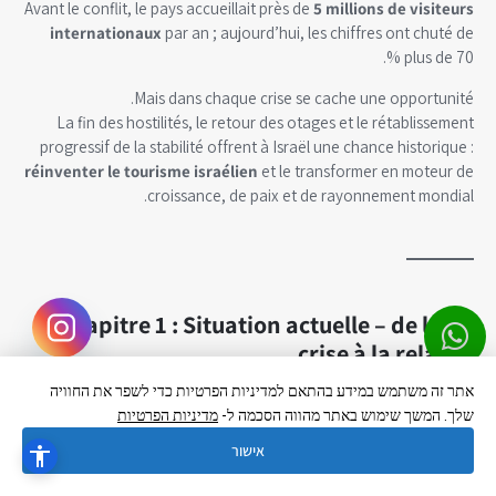
Avant le conflit, le pays accueillait près de
5 millions de visiteurs
internationaux
par an ; aujourd’hui, les chiffres ont chuté de
plus de 70 %.
Mais dans chaque crise se cache une opportunité.
La fin des hostilités, le retour des otages et le rétablissement
progressif de la stabilité offrent à Israël une chance historique :
réinventer le tourisme israélien
et le transformer en moteur de
croissance, de paix et de rayonnement mondial.
Chapitre 1 : Situation actuelle – de la
crise à la relance
אתר זה משתמש במידע בהתאם למדיניות הפרטיות כדי לשפר את החוויה
Selon le Bureau central des statistiques, à la mi-2025, Israël n’a
Hebrew
▼
שלך. המשך שימוש באתר מהווה הסכמה ל-
מדיניות הפרטיות
accueilli qu’environ
un million de touristes
, contre
4,9 millions
.
en 2019
אישור
Les pertes directes pour le secteur dépassent
18 milliards de
.
shekels