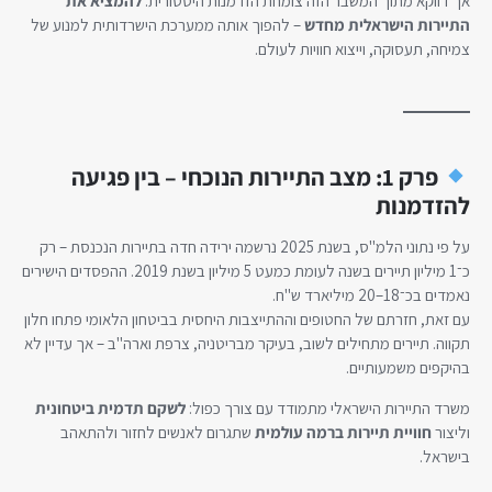
אך דווקא מתוך המשבר הזה צומחת הזדמנות היסטורית:
להמציא את
התיירות הישראלית מחדש
– להפוך אותה ממערכת הישרדותית למנוע של
צמיחה, תעסוקה, וייצוא חוויות לעולם.
פרק 1: מצב התיירות הנוכחי – בין פגיעה
להזדמנות
על פי נתוני הלמ"ס, בשנת 2025 נרשמה ירידה חדה בתיירות הנכנסת – רק
כ־1 מיליון תיירים בשנה לעומת כמעט 5 מיליון בשנת 2019. ההפסדים הישירים
נאמדים בכ־18–20 מיליארד ש"ח.
עם זאת, חזרתם של החטופים וההתייצבות היחסית בביטחון הלאומי פתחו חלון
תקווה. תיירים מתחילים לשוב, בעיקר מבריטניה, צרפת וארה"ב – אך עדיין לא
בהיקפים משמעותיים.
משרד התיירות הישראלי מתמודד עם צורך כפול:
לשקם תדמית ביטחונית
וליצור
חוויית תיירות ברמה עולמית
שתגרום לאנשים לחזור ולהתאהב
בישראל.