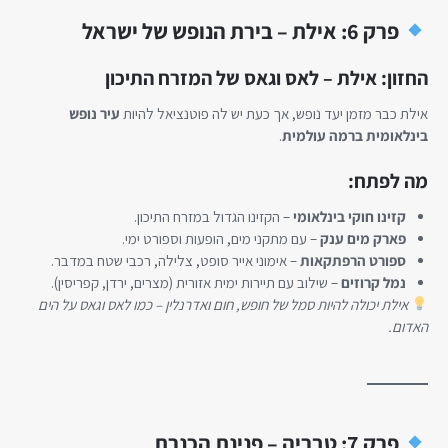
פרק 6: אילת – בירת הנופש של ישראל
החזון: אילת – לאס וגאס של המזרח התיכון
אילת כבר מזמן יעד נופש, אך כעת יש לה פוטנציאל להיות
עיר נופש
בינלאומית ברמה עולמית
.
מה לפתח:
קזינו חוקי בינלאומי
– הקזינו הגדול במזרח התיכון.
פארק מים ענק
– עם מתקני מים, הופעות וספורט ימי.
ספורט הרפתקאות
– אימוני אייר סופט, צלילה, רכבי שטח במדבר.
נמל קרוזים
– שילוב עם תיירות ימית אזורית (מצרים, ירדן, קפריסין).
אילת יכולה להיות סמל של חופש, חום ואדרנלין – כמו לאס וגאס על הים
האדום.
פרק 7: טבריה – פנינת הכנרת