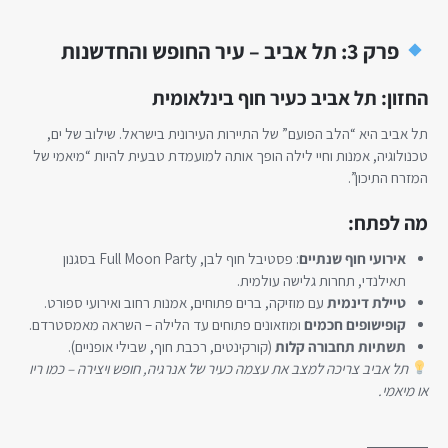
פרק 3: תל אביב – עיר החופש והחדשנות
החזון: תל אביב כעיר חוף בינלאומית
תל אביב היא “הלב הפועם” של התיירות העירונית בישראל. שילוב של ים,
טכנולוגיה, אמנות וחיי לילה הופך אותה למועמדת טבעית להיות “מיאמי של
המזרח התיכון”.
מה לפתח:
אירועי חוף שנתיים
: פסטיבל חוף לבן, Full Moon Party בסגנון
תאילנדי, תחרות גלישה עולמית.
טיילת דינמית
עם מוזיקה, ברים פתוחים, אמנות רחוב ואירועי ספורט.
קופישופים חכמים
ומוזאונים פתוחים עד הלילה – השראה מאמסטרדם.
תשתיות תחבורה קלות
(קורקינטים, רכבת חוף, שבילי אופניים).
תל אביב צריכה למצב את עצמה כעיר של אנרגיה, חופש ויצירה – כמו ריו
או מיאמי.