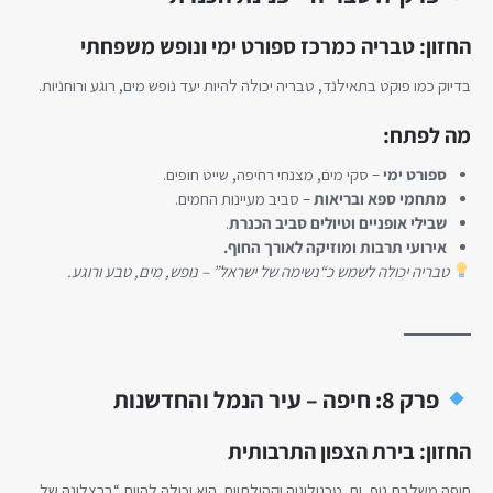
החזון: טבריה כמרכז ספורט ימי ונופש משפחתי
בדיוק כמו פוקט בתאילנד, טבריה יכולה להיות יעד נופש מים, רוגע ורוחניות.
מה לפתח:
ספורט ימי
– סקי מים, מצנחי רחיפה, שייט חופים.
מתחמי ספא ובריאות
– סביב מעיינות החמים.
שבילי אופניים וטיולים סביב הכנרת
.
אירועי תרבות ומוזיקה לאורך החוף.
טבריה יכולה לשמש כ“נשימה של ישראל” – נופש, מים, טבע ורוגע.
פרק 8: חיפה – עיר הנמל והחדשנות
החזון: בירת הצפון התרבותית
חיפה משלבת נוף, ים, טכנולוגיה וקהילתיות. היא יכולה להיות “ברצלונה של