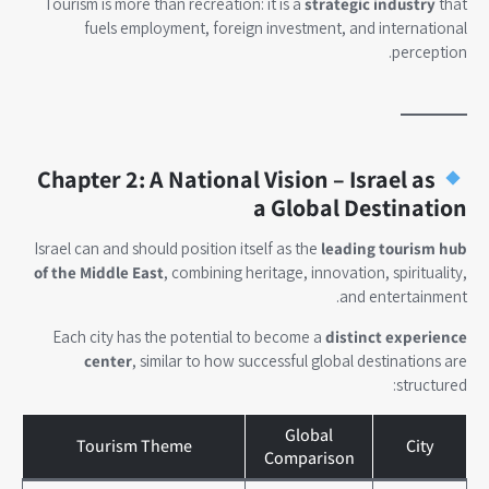
Tourism is more than recreation: it is a
strategic industry
that
fuels employment, foreign investment, and international
perception.
Chapter 2: A National Vision – Israel as
a Global Destination
Israel can and should position itself as the
leading tourism hub
of the Middle East
, combining heritage, innovation, spirituality,
and entertainment.
Each city has the potential to become a
distinct experience
center
, similar to how successful global destinations are
structured:
Global
Tourism Theme
City
Comparison