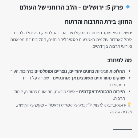
פרק 5: ירושלים – הלב הרוחני של העולם
החזון: בירת התרבות והדתות
ירושלים היא מוקד תיירות דתית עולמית. אחרי המלחמה, היא יכולה להוות
סמל לאחדות עולמית באמצעות פסטיבלים רוחניים, תהלוכות דת מפוארות
ואירועי תרבות בין־דתיים.
מה לפתח:
תהלוכות חגיגיות בחגים יהודיים, נוצריים ומוסלמיים
ברחובות העיר.
שווקים מסורתיים משופצים אך אותנטיים
– שמירה על הרוח
המקומית.
תיירות תרבותית־אקדמית
– סיורי מורשת, מוזיאונים פתוחים, לימודי
תרבות.
ירושלים יכולה להפוך ל“רומא של המזרח התיכון” – מקום של קדושה,
תרבות ושלווה.