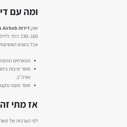
ומה עם דירות nb
שוק
דירות Airbnb בתל אביב
160–230 דולר ללילה), וישראל דורגה במקום ה־4 באירופה מבחינת הכנסה ממוצעת למארח.
אבל בשנים האחרונות:
המארחים התמודדו 
חוסר יציבות ביט
וארה"ב.
חוסר מענה מקצוע
אז מתי זה 