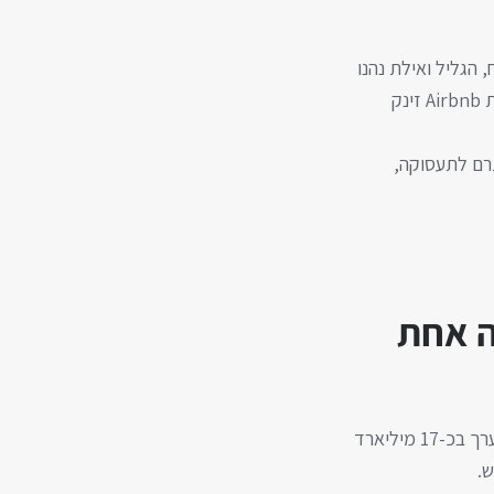
, הגליל ואילת נהנו
מתפוסה כמעט מלאה. בתי המלון היו בתפוסה של 76%–95% בעונות השיא, והביקוש לדירות Airbnb זינק
ום משמעותי שתרם לתעסוקה,
ה אחת
עם פרוץ הקורונה בתחילת 2020, תנועת התיירים לישראל נעצרה כמעט לחלוטין. ההפסד מוערך בכ-17 מיליארד
.