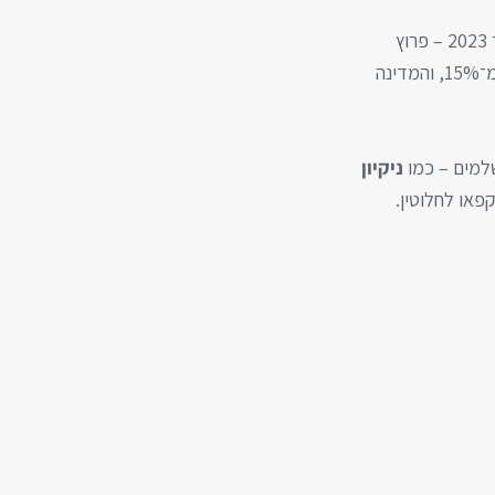
בין 2021 ל־2022 התיירות החלה להתאושש חלקית, אך המכה הקשה ביותר הגיעה באוקטובר 2023 – פרוץ
מלחמת "חרבות ברזל". מאז, רמות התפוסה של תיירים זרים בישראל צנחו לשפל של פחות מ־15%, והמדינה
ניקיון
קפאו לחלוטין.