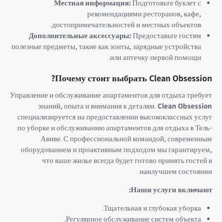
Местная информация:
Подготовьте буклет с
рекомендациями ресторанов, кафе,
достопримечательностей и местных объектов.
Дополнительные аксессуары:
Предоставьте гостям
полезные предметы, такие как зонты, зарядные устройства
или аптечку первой помощи.
Почему стоит выбрать Clean Obsession?
Управление и обслуживание апартаментов для отдыха требует
знаний, опыта и внимания к деталям.
Clean Obsession
специализируется на предоставлении высококлассных услуг
по уборке и обслуживанию апартаментов для отдыха в Тель-
Авиве. С профессиональной командой, современным
оборудованием и проактивным подходом мы гарантируем,
что ваше жилье всегда будет готово принять гостей в
наилучшем состоянии.
Наши услуги включают:
Тщательная и глубокая уборка.
Регулярное обслуживание систем объекта.