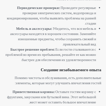
Периодические проверки:
Проводите регулярные
проверки электрических систем, водопровода и
кондиционирования, чтобы выявлять проблемы на ранней
стадии.
Мебель и аксессуары:
Убедитесь, что вся мебель и
аксессуары находятся в хорошем состоянии. Заменяйте
изношенные предметы, чтобы сохранить свежий и
привлекательный вид.
Быстрое решение проблем:
Если гости сталкиваются с
проблемой во время их пребывания, решайте ее как можно
быстрее для обеспечения их удовлетворенности.
Создание незабываемого опыта
Помимо чистоты и обслуживания, есть дополнительные
элементы, которые могут улучшить впечатления гостей:
Приветственная корзина:
Оставьте гостям корзину с
фруктами, закусками или бутылкой вина. Этот небольшой
жест может оставить большое впечатление.