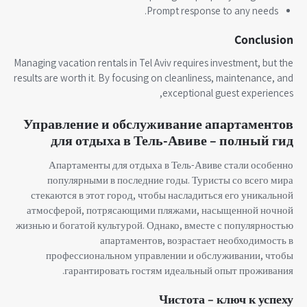
Prompt response to any needs.
Conclusion
Managing vacation rentals in Tel Aviv requires investment, but the
results are worth it. By focusing on cleanliness, maintenance, and
exceptional guest experiences,
Управление и обслуживание апартаментов
для отдыха в Тель-Авиве – полный гид
Апартаменты для отдыха в Тель-Авиве стали особенно
популярными в последние годы. Туристы со всего мира
стекаются в этот город, чтобы насладиться его уникальной
атмосферой, потрясающими пляжами, насыщенной ночной
жизнью и богатой культурой. Однако, вместе с популярностью
апартаментов, возрастает необходимость в
профессиональном управлении и обслуживании, чтобы
гарантировать гостям идеальный опыт проживания.
Чистота – ключ к успеху