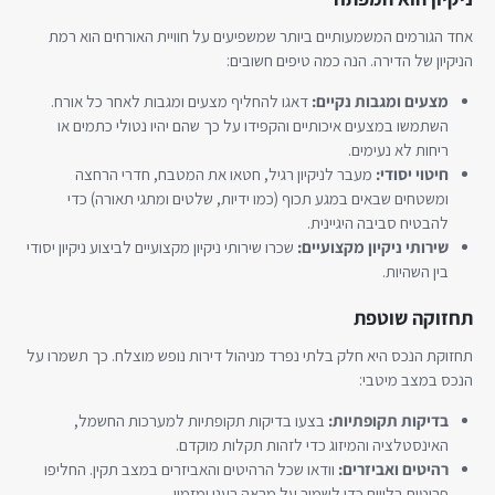
אחד הגורמים המשמעותיים ביותר שמשפיעים על חוויית האורחים הוא רמת
הניקיון של הדירה. הנה כמה טיפים חשובים:
מצעים ומגבות נקיים:
דאגו להחליף מצעים ומגבות לאחר כל אורח.
השתמשו במצעים איכותיים והקפידו על כך שהם יהיו נטולי כתמים או
ריחות לא נעימים.
חיטוי יסודי:
מעבר לניקיון רגיל, חטאו את המטבח, חדרי הרחצה
ומשטחים שבאים במגע תכוף (כמו ידיות, שלטים ומתגי תאורה) כדי
להבטיח סביבה היגיינית.
שירותי ניקיון מקצועיים:
שכרו שירותי ניקיון מקצועיים לביצוע ניקיון יסודי
בין השהיות.
תחזוקה שוטפת
תחזוקת הנכס היא חלק בלתי נפרד מניהול דירות נופש מוצלח. כך תשמרו על
הנכס במצב מיטבי:
בדיקות תקופתיות:
בצעו בדיקות תקופתיות למערכות החשמל,
האינסטלציה והמיזוג כדי לזהות תקלות מוקדם.
רהיטים ואביזרים:
וודאו שכל הרהיטים והאביזרים במצב תקין. החליפו
פריטים בלויים כדי לשמור על מראה רענן ומזמין.