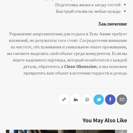
Подготовка жилья к заезду гостей.
Быстрый отклик на любые нужды.
Заключение
Управление апартаментами для отдыха в Тель-Авиве требует
вложений, но результаты того стоят. Сосредоточив внимание
на чистоте, обслуживании и уникальном опыте проживания,
вы сможете выделить свой объект среди конкурентов. Если вы
ищете надежного партнера, который позаботится о каждой
детали, обратитесь в
Clean Obsession
, и мы поможем
превратить ваш объект в источник гордости и дохода.
You May Also Like