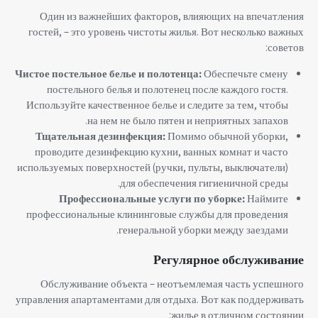
Один из важнейших факторов, влияющих на впечатления
гостей, – это уровень чистоты жилья. Вот несколько важных
советов:
Чистое постельное белье и полотенца:
Обеспечьте смену
постельного белья и полотенец после каждого гостя.
Используйте качественное белье и следите за тем, чтобы
на нем не было пятен и неприятных запахов.
Тщательная дезинфекция:
Помимо обычной уборки,
проводите дезинфекцию кухни, ванных комнат и часто
используемых поверхностей (ручки, пульты, выключатели)
для обеспечения гигиеничной среды.
Профессиональные услуги по уборке:
Наймите
профессиональные клининговые службы для проведения
генеральной уборки между заездами.
Регулярное обслуживание
Обслуживание объекта – неотъемлемая часть успешного
управления апартаментами для отдыха. Вот как поддерживать
жилье в отличном состоянии: