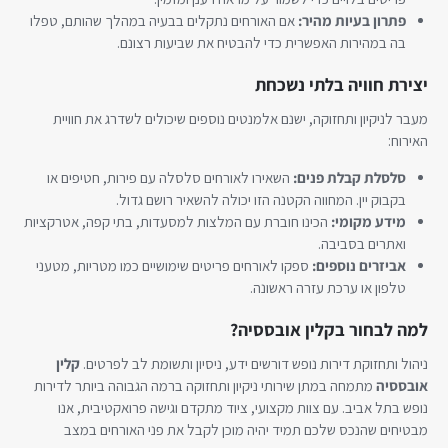
פתרון בעיות מהיר:
אם האורחים נתקלים בבעיה במהלך שהותם, טפלו
בה במהירות האפשרית כדי להבטיח את שביעות רצונם.
יצירת חוויה בלתי נשכחת
מעבר לניקיון ותחזוקה, ישנם אלמנטים נוספים שיכולים לשדרג את חוויית
האירוח:
סלסלת קבלת פנים:
השאירו לאורחים סלסלה עם פירות, חטיפים או
בקבוק יין. המחווה הקטנה הזו יכולה להשאיר רושם גדול.
מידע מקומי:
הכינו חוברת עם המלצות למסעדות, בתי קפה, אטרקציות
ואתרים בסביבה.
אביזרים נוספים:
ספקו לאורחים פריטים שימושיים כמו מטריות, מטעני
טלפון או ערכת עזרה ראשונה.
למה לבחור בקלין אובססיה?
ניהול ותחזוקת דירות נופש דורשים ידע, ניסיון ותשומת לב לפרטים.
קלין
אובססיה
מתמחה במתן שירותי ניקיון ותחזוקה ברמה הגבוהה ביותר לדירות
נופש בתל אביב. עם צוות מקצועי, ציוד מתקדם וגישה פרואקטיבית, אנו
מבטיחים שהנכס שלכם תמיד יהיה מוכן לקבל את פני האורחים במצב