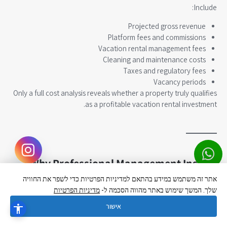
Include:
Projected gross revenue
Platform fees and commissions
Vacation rental management fees
Cleaning and maintenance costs
Taxes and regulatory fees
Vacancy periods
Only a full cost analysis reveals whether a property truly qualifies
as a profitable vacation rental investment.
Why Professional Management Insight
Matters at the Selection Stage
אתר זה משתמש במידע בהתאם למדיניות הפרטיות כדי לשפר את החוויה
Hebrew
▼
שלך. המשך שימוש באתר מהווה הסכמה ל-
מדיניות הפרטיות
Experienced
vacation rental management companies
and
Airbnb management professionals
can identify high-
אישור
performing properties before purchase.