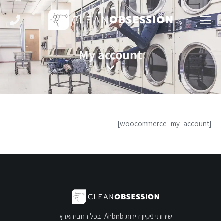
My account
[woocommerce_my_account]
שירותי ניקיון דירות Airbnb בכל רחבי הארץ